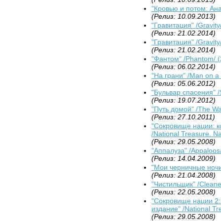
"Кровью и потом: Ана
(Релиз: 10.09.2013)
"Гравитация" /Gravity
(Релиз: 21.02.2014)
"Гравитация" /Gravity
(Релиз: 21.02.2014)
"Фантом" /Phantom/ (
(Релиз: 06.02.2014)
"На грани" /Man on a
(Релиз: 05.06.2012)
"Бульвар спасения" /S
(Релиз: 19.07.2012)
"Путь домой" /The Wa
(Релиз: 27.10.2011)
"Сокровище нации: к
/National Treasure. Na
(Релиз: 29.05.2008)
"Аппалуза" /Appaloos
(Релиз: 14.04.2009)
"Мои черничные ночи"
(Релиз: 21.04.2008)
"Чистильщик" /Cleane
(Релиз: 22.05.2008)
"Сокровище нации 2:
издание" /National Tr
(Релиз: 29.05.2008)