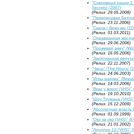
"Сокровище нации 2: 
Secrets/ (2007)
(Релиз: 29.05.2008)
"Переписывая Бетхов
(Релиз: 23.11.2006)
"Скала / Дежа вю (2DV
(Релиз: 01.03.2011)
"Оправданная жестокос
(Релиз: 29.06.2006)
"Проживая зиму" /Win
(Релиз: 16.05.2006)
"Запятнанная репутац
(Релиз: 22.11.2007)
"Часы" /The Hours/ (
(Релиз: 24.06.2003)
"Игры разума" /Beauti
(Релиз: 14.03.2006)
"Враг у ворот (VHS)" 
(Релиз: 19.10.2010)
"Шоу Трумана (VHS)"
(Релиз: 15.12.2009)
"Абсолютная власть (
(Релиз: 01.09.1999)
"Око за око (VHS)" /E
(Релиз: 21.01.2002)
"Аполлон 13 (VHS)" /A