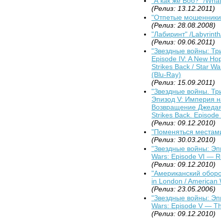
"А как же Боб?" /Wha
(Релиз: 13.12.2011)
"Отпетые мошенники" 
(Релиз: 28.08.2008)
"Лабиринт" /Labyrinth
(Релиз: 09.06.2011)
"Звездные войны: Трил
Episode IV: A New Hop
Strikes Back / Star Wa
(Blu-Ray)
(Релиз: 15.09.2011)
"Звездные войны. Тр
Эпизод V: Империя н
Возвращение Джедая"
Strikes Back. Episode 
(Релиз: 09.12.2010)
"Поменяться местами"
(Релиз: 30.03.2010)
"Звездные войны: Эп
Wars: Episode VI — Re
(Релиз: 09.12.2010)
"Американский оборо
in London / American 
(Релиз: 23.05.2006)
"Звездные войны: Эп
Wars: Episode V — Th
(Релиз: 09.12.2010)