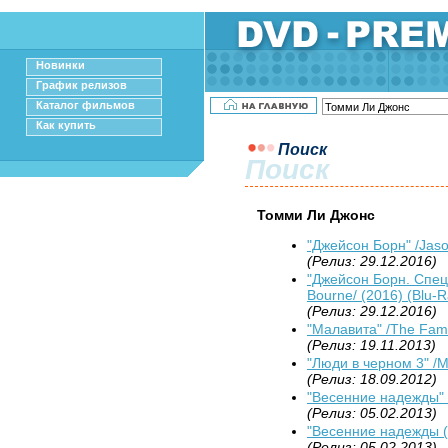
Новинки
График релизов
Каталог фильмов
Как купить
Поиск
Поиск
Томми Ли Джонс
"Джейсон Борн" /Jaso
(Релиз: 29.12.2016)
"Джейсон Борн. Спец
Bourne/ (2016) (Blu-R
(Релиз: 29.12.2016)
"Малавита" /The Fami
(Релиз: 19.11.2013)
"Люди в черном 3" /Me
(Релиз: 18.09.2012)
"Весенние надежды" /
(Релиз: 05.02.2013)
"Весенние надежды (B
(Релиз: 05.02.2013)