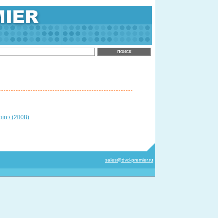
int/ (2008)
sales@dvd-premier.ru