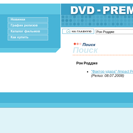
Новинки
График релизов
Каталог фильмов
Как купить
Поиск
Поиск
Рон Роддже
"Фактор удара" /Impact Po
(Релиз: 08.07.2008)