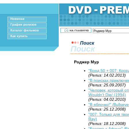
Новинки
График релизов
Каталог фильмов
Как купить
Поиск
Поиск
Роджер Мур
"Бонд 50 + 007: Коор
(Релиз: 14.02.2013)
"В поисках приключен
(Релиз: 25.09.2007)
"Человек, который о
Wouldn't Die/ (1994)
(Релиз: 04.02.2010)
"В яблочко!" /Bullseye
(Релиз: 25.12.2008)
"007: Только для твои
Ray)
(Релиз: 18.12.2008)
"Бегство к Афине" /Es