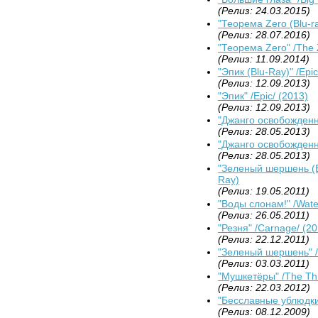
(Релиз: 24.03.2015)
"Теорема Zero (Blu-r
(Релиз: 28.07.2016)
"Теорема Zero" /The 
(Релиз: 11.09.2014)
"Эпик (Blu-Ray)" /Epic
(Релиз: 12.09.2013)
"Эпик" /Epic/ (2013)
(Релиз: 12.09.2013)
"Джанго освобожденн
(Релиз: 28.05.2013)
"Джанго освобожденны
(Релиз: 28.05.2013)
"Зеленый шершень (Bl
Ray)
(Релиз: 19.05.2011)
"Воды слонам!" /Water
(Релиз: 26.05.2011)
"Резня" /Carnage/ (20
(Релиз: 22.12.2011)
"Зеленый шершень" /
(Релиз: 03.03.2011)
"Мушкетёры" /The Thr
(Релиз: 22.03.2012)
"Бесславные ублюдки"
(Релиз: 08.12.2009)