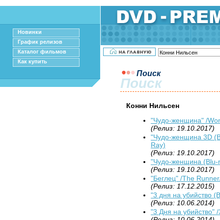
Новинки
График релизов
Каталог фильмов
Как купить
Поиск
Поиск
Конни Нильсен
"Чудо-женщина" /Wo
(Релиз: 19.10.2017)
"Чудо-женщина 3D (Bl
Ray)
(Релиз: 19.10.2017)
"Чудо-женщина (Blu-r
(Релиз: 19.10.2017)
"Беглец" /The Runner
(Релиз: 17.12.2015)
"3 дня на убийство (Bl
(Релиз: 10.06.2014)
"3 Дня на убийство" /3
(Релиз: 10.06.2014)