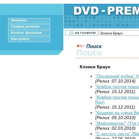
Новинки
График релизов
Каталог фильмов
Как купить
Поиск
Поиск
Клэнси Браун
"Последний рубеж" /H
(Релиз: 07.10.2014)
"Ковбои против прише
(Релиз: 15.12.2011)
"Ковбои против прише
Ray)
(Релиз: 15.12.2011)
"Кошмар на улице Вяз
(Релиз: 05.10.2010)
"Информатор!" /The I
(Релиз: 02.03.2010)
"С чистого листа" /Bla
(Релиз: 27.05.2010)