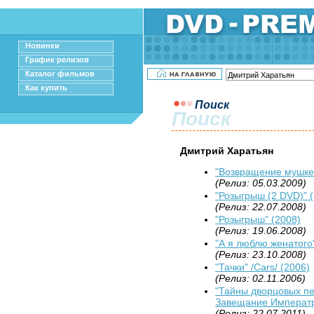
Новинки
График релизов
Каталог фильмов
Как купить
Поиск
Поиск
Дмитрий Харатьян
"Возвращение мушкет
(Релиз: 05.03.2009)
"Розыгрыш (2 DVD)" 
(Релиз: 22.07.2008)
"Розыгрыш" (2008)
(Релиз: 19.06.2008)
"А я люблю женатого"
(Релиз: 23.10.2008)
"Тачки" /Cars/ (2006)
(Релиз: 02.11.2006)
"Тайны дворцовых пер
Завещание Императр
(Релиз: 22.07.2011)