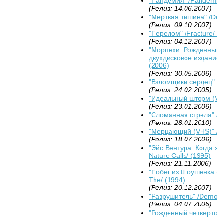
"Пандемия" /Pandemi
(Релиз: 14.06.2007)
"Мертвая тишина" /De
(Релиз: 09.10.2007)
"Перелом" /Fracture/
(Релиз: 04.12.2007)
"Морпехи. Рожденны
двухдисковое издание"
(2006)
(Релиз: 30.05.2006)
"Взломщики сердец" /
(Релиз: 24.02.2005)
"Идеальный шторм (VH
(Релиз: 23.01.2006)
"Сломанная стрела" /
(Релиз: 28.01.2010)
"Мерцающий (VHS)" /
(Релиз: 18.07.2006)
"Эйс Вентура: Когда 
Nature Calls/ (1995)
(Релиз: 21.11.2006)
"Побег из Шоушенка 
The/ (1994)
(Релиз: 20.12.2007)
"Разрушитель" /Demol
(Релиз: 04.07.2006)
"Рожденный четвертого