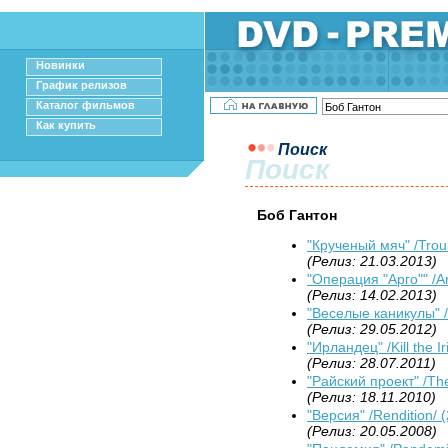
Новинки
График релизов
Каталог фильмов
Как купить
Поиск
Поиск
Боб Гантон
"Крученый мяч" /Troub
(Релиз: 21.03.2013)
"Операция "Арго"" /A
(Релиз: 14.02.2013)
"Веселые каникулы" /
(Релиз: 29.05.2012)
"Ирландец" /Kill the I
(Релиз: 28.07.2011)
"Райский проект" /The
(Релиз: 18.11.2010)
"Версия" /Rendition/ 
(Релиз: 20.05.2008)