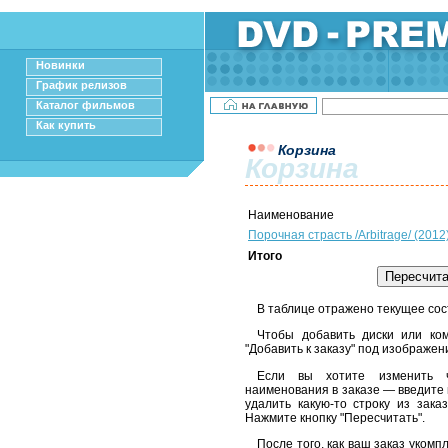
Новинки
График релизов
Каталог фильмов
Как купить
Корзина
Корзина
Наименование
Порочная страсть /Arbitrage/ (2012
Итого
В таблице отражено текущее сос
Чтобы добавить диски или ком
"Добавить к заказу" под изображен
Если вы хотите изменить ч
наименования в заказе — введите 
удалить какую-то строку из зака
Нажмите кнопку "Пересчитать".
После того, как ваш заказ уком