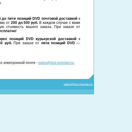
.
й до пяти позиций DVD почтовой доставкой
к
мма от
200 до 500 руб.
В каждом случае с вами
ую стоимость вашего заказа. При заказе от
есплатно
!
ырех позиций DVD курьерской доставкой
к
50 руб.
При заказе от
пяти позиций DVD
—
по электронной почте -
sales@dvd-premier.ru
.
sales@dvd-premier.ru