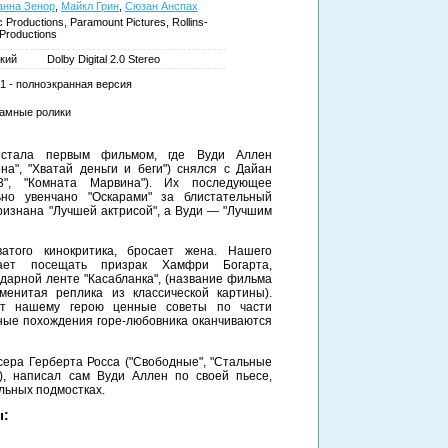
анна Зенор
,
Майкл Грин
,
Сюзан Анспах
c Productions, Paramount Pictures, Rollins-
 Productions
кий
Dolby Digital 2.0 Stereo
:1 - полноэкранная версия
амные ролики
 стала первым фильмом, где Вуди Аллен
на", "Хватай деньги и беги") снялся с Дайан
", "Комната Марвина"). Их последующее
но увенчано "Оскарами" за блистательный
ризнана "Лучшей актрисой", а Вуди — "Лучшим
ватого кинокритика, бросает жена. Нашего
нает посещать призрак Хамфри Богарта,
дарной ленте "Касабланка", (название фильма
менитая реплика из классической картины).
ет нашему герою ценные советы по части
ные похождения горе-любовника оканчиваются
сера Герберта Росса ("Свободные", "Стальные
"), написал сам Вуди Аллен по своей пьесе,
льных подмостках.
ы: