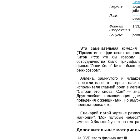
Сюз
Студия:
Apja
joffe
Язык:
русс
Формат
1.33
изображения:
Бонусы:
рекл
Эта замечательная комедия
("Проклятие нефритового скорпио
Китон ("Уж кто бы говорил 3
сотрудничество было триумфаль
фильм "Энни Холл": Китон была п
режиссёром".
Аллена, замкнутого и чудако
впечатлительного героя начи
исполнителя главной роли в леген
"Сыграй это снова, Сэм" — зна
Дружелюбная галлюцинация да
поведения с женщинами. Но амур
полным провалом...
Сценарий к этой картине режис
магнолии", "Мои голубые небеса
имевшей большой успех на театра
Дополнительные материал
На DVD этого фильма нет !!!