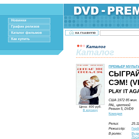
Новинки
График релизов
Каталог фильмов
Как купить
Каталог
Каталог
ПРЕМЬЕР МУЛЬТ
СЫГРАЙ
СЭМ! (V
PLAY IT AG
США 1972 85 мин.
PAL, цветной
Цена: 400 руб.
Регион 5, DVD9
В корзину
Комедия
Релиз:
25.1
Режиссёр:
Герб
В ролях:
Вуди
Лэс