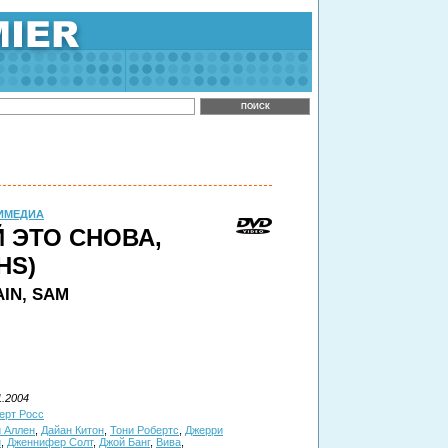
ИМЕДИА
 ЭТО СНОВА,
HS)
AIN, SAM
1.2004
ерт Росс
 Аллен
,
Дайан Китон
,
Тони Робертс
,
Джерри
и
,
Дженнифер Солт
,
Джой Банг
,
Вива
,