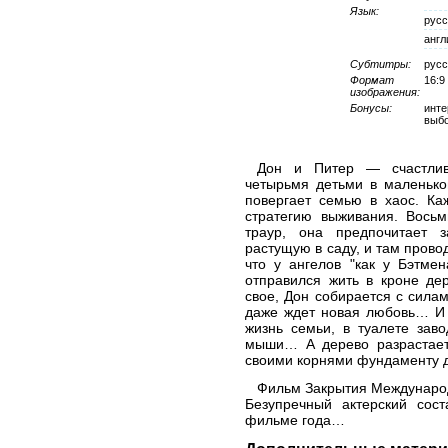
Язык:
русс
англ
Субтитры:
русс
Формат
16:9
изображения:
Бонусы:
инте
выбо
Дон и Питер — счастлив
четырьмя детьми в маленько
повергает семью в хаос. Ка
стратегию выживания. Восьм
траур, она предпочитает з
растущую в саду, и там прово
что у ангелов "как у Бэтме
отправился жить в кроне де
свое, Дон собирается с силам
даже ждет новая любовь… И 
жизнь семьи, в туалете зав
мыши… А дерево разрастает
своими корнями фундаменту
Фильм Закрытия Международ
Безупречный актерский сос
фильме года…