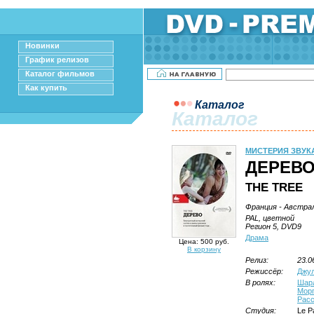
Новинки
График релизов
Каталог фильмов
Как купить
Каталог
Каталог
МИСТЕРИЯ ЗВУК
ДЕРЕВ
THE TREE
Франция - Австрал
PAL, цветной
Регион 5, DVD9
Драма
Цена: 500 руб.
В корзину
Релиз:
23.0
Режиссёр:
Джул
В ролях:
Шарл
Морг
Рас
Студия:
Le P