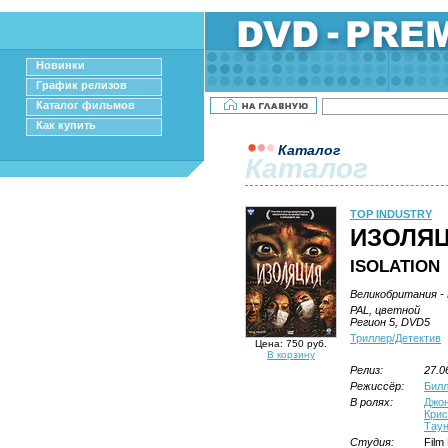
Новинки
График релизов
Каталог фильмов
Как купить
Каталог
Каталог
TOP INDUSTRY
ИЗОЛЯ
ISOLATION
Великобритания - 
PAL, цветной
Регион 5, DVD5
Триллер/Детектив
Цена: 750 руб.
В корзину
Релиз:
27.0
Режиссёр:
Билл
В ролях:
Джон
Крис
Тау
Студия:
Film 