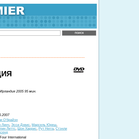
ЦИЯ
Ирландия 2005 95 мин.
6.2007
и О'брайэн
 Линч
,
Эсси Дэвис
,
Марсель Юреш
,
пин Леттс
,
Шон Харрис
,
Рут Негга
,
Стэнли
нсенд
Four International