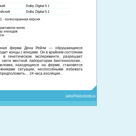
кий
Dolby Digital 5.1
ийский
Dolby Digital 5.1
:1 - полноэкранная версия
рактивное меню
р эпизодов
нсы
шенная ферма Дена Рейли — обрушающиеся
водит концы с концами. Он в крайнем состоянии
 в генетическом эксперименте, разрешает
 скоте местной лаборатории биотехнологии...
человек, находящиеся на ферме, становятся
жниками ситуации, неспособными избежать
редположить.... 24 часа изоляции...
sales@dvd-premier.ru