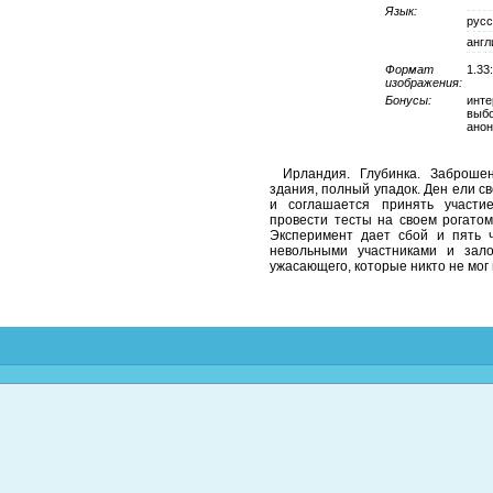
Язык:
русс
англ
Формат
1.33
изображения:
Бонусы:
инте
выбо
ано
Ирландия. Глубинка. Забро
здания, полный упадок. Ден ели с
и соглашается принять участие
провести тесты на своем рогатом
Эксперимент дает сбой и пять 
невольными участниками и зало
ужасающего, которые никто не мог п