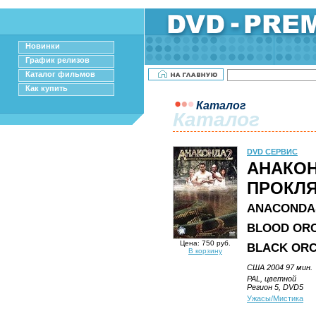
Новинки
График релизов
Каталог фильмов
Как купить
Каталог
Каталог
DVD СЕРВИС
АНАКОН
ПРОКЛЯ
ANACONDAS
BLOOD ORC
Цена: 750 руб.
BLACK ORC
В корзину
США 2004 97 мин.
PAL, цветной
Регион 5, DVD5
Ужасы/Мистика