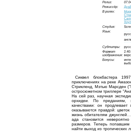
Релиз:
07.0
Режиссёр:
Дуай
В ролях:
Морр
Стри
Салл
Хоу
Студия:
Scre
Язык:
русс
англ
Субтитры:
русс
Формат
2.40
изображения:
верс
Бонусы:
инте
выбо
Сиквел блокбастера 199
приключениях на реке Амазон
Стрикленд, Мэтью Марсден ("
остросюжетном триллере "Анак
На сей раз, научная экспеди
орхидеи. По преданиям, 
качествами: он продлевает 
оказываются правдой: цветок
жизнь обитателям джунглей…
ада становится невероятно
размеров. Теперь попавшим 
найти выход из тропических л