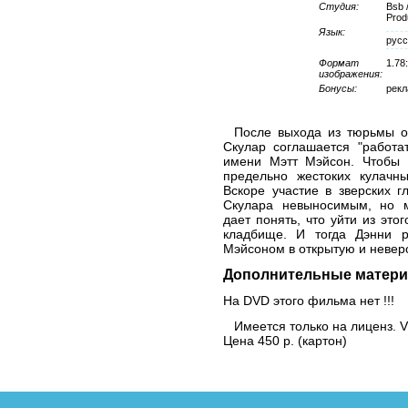
Студия:
Bsb /
Prod
Язык:
русс
Формат
1.78
изображения:
Бонусы:
рекл
После выхода из тюрьмы о
Скулар соглашается "работат
имени Мэтт Мэйсон. Чтобы 
предельно жестоких кулачн
Вскоре участие в зверских г
Скулара невыносимым, но м
дает понять, что уйти из эт
кладбище. И тогда Дэнни р
Мэйсоном в открытую и невер
Дополнительные матери
На DVD этого фильма нет !!!
Имеется только на лиценз. 
Цена 450 р. (картон)