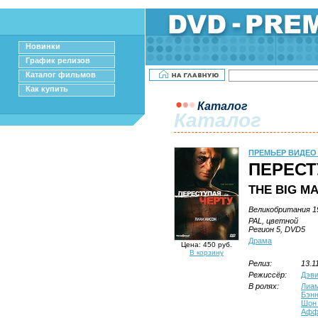
Новинки
График релизов
Каталог фильмов
Как купить
Каталог
Каталог
ПРЕМЬЕР ВИДЕО
ПЕРЕСТ
THE BIG M
Великобритания 19
PAL, цветной
Регион 5, DVD5
Драма
Цена: 450 руб.
В корзину
Релиз:
13.1
Режиссёр:
Дэви
В ролях:
Лиа
Бэн
Шон
Афф