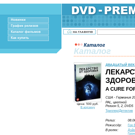
Новинки
График релизов
Каталог фильмов
Как купить
Каталог
Каталог
ДВАДЦАТЫЙ ВЕК
ЛЕКАРС
ЗДОРО
A CURE FO
США - Германия 20
PAL, цветной
Цена: 500 руб.
Регион 5, 2, DVD5
В корзину
Триллер/Детектив
Релиз:
08.0
Режиссёр:
Гор 
В ролях:
Дэйн
Грон