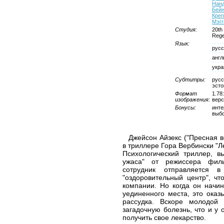
Нан
Бей
Креп
Мэгг
Студия:
20th
Rege
Язык:
русс
англ
укра
Субтитры:
русс
эсто
Формат
1.78
изображения:
верс
Бонусы:
инте
выбо
Джейсон Айзекс ("Пресная в
в триллере Гора Вербински "Ле
Психологический триллер, 
ужаса" от режиссера фил
сотрудник отправляется 
"оздоровительный центр", чт
компании. Но когда он начи
уединенного места, это ока
рассудка. Вскоре молодой
загадочную болезнь, что и у 
получить свое лекарство.