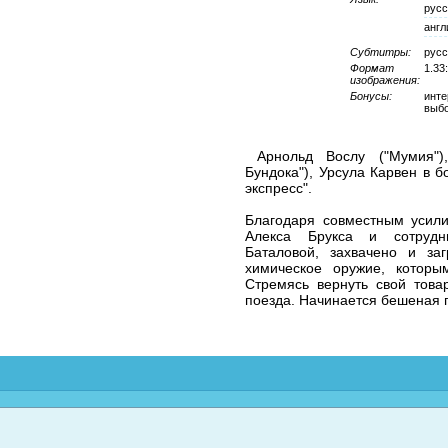
русс
англ
Субтитры:
русс
Формат
1.33
изображения:
Бонусы:
инте
выбо
Арнольд Вослу ("Мумия"
Бундока"), Урсула Карвен в 
экспресс".
Благодаря совместным усил
Алекса Брукса и сотрудн
Баталовой, захвачено и за
химическое оружие, которы
Стремясь вернуть свой това
поезда. Начинается бешеная го