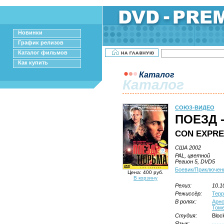
Новинки
График релизов
Каталог фильмов
Как купить
Каталог
Каталог
СОЮЗ-ВИДЕО
ПОЕЗД 
CON EXPR
США 2002
PAL, цветной
Регион 5, DVD5
Боевик/Приключен
Цена: 400 руб.
В корзину
Релиз:
10.1
Режиссёр:
Терр
В ролях:
Арно
Том
Студия:
Bloc
Язык: