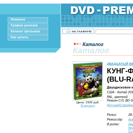
Новинки
График релизов
Каталог фильмов
Как купить
Каталог
Каталог
ДВАДЦАТЫЙ ВЕ
КУНГ-Ф
(BLU-R
Двухдисковое 
США - Китай 201
PAL, цветной
Регион C/3, BD-5
Цена: 1500 руб.
Детский/Семейн
В корзину
Релиз:
28
Режиссёр:
Ал
В ролях:
Дж
Ан
Се