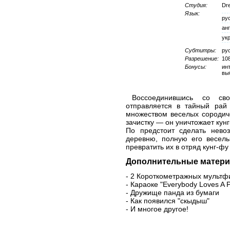
Студия:
Dre
Язык:
ру
ан
ук
Субтитры:
ру
Разрешение:
10
Бонусы:
ин
вы
Воссоединившись со св
отправляется в тайный рай 
множеством веселых сородич
зачистку — он уничтожает кун
По предстоит сделать нево
деревню, полную его веселы
превратить их в отряд кунг-фу
Дополнительные матери
- 2 Короткометражных мультф
- Караоке "Everybody Loves A 
- Дружище панда из бумаги
- Как появился "скыдыш"
- И многое другое!