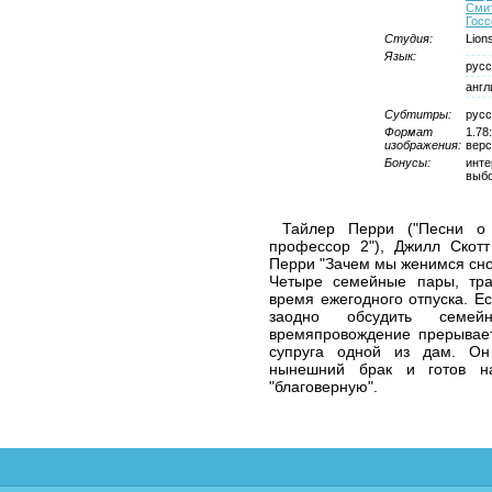
Сми
Госс
Студия:
Lion
Язык:
русс
англ
Субтитры:
русс
Формат
1.78
изображения:
верс
Бонусы:
инте
выбо
Тайлер Перри ("Песни о 
профессор 2"), Джилл Скотт
Перри "Зачем мы женимся сно
Четыре семейные пары, тра
время ежегодного отпуска. Ес
заодно обсудить семейн
времяпровождение прерывае
супруга одной из дам. Он
нынешний брак и готов н
"благоверную".