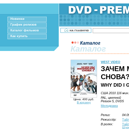
Новинки
График релизов
Каталог фильмов
Как купить
Каталог
Каталог
WEST VIDEO
ЗАЧЕМ
СНОВА
WHY DID I
США 2010 116 мин.
PAL, цветной
Цена: 400 руб.
Регион 5, DVD5
В корзину
Мелодрама
Релиз:
04.0
Режиссёр:
Тайл
В ролях:
Тайл
Шэр