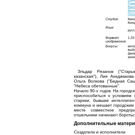
Рома
Вино
Фил
Пятк
Студия:
Кино
Конц
Язык:
русс
Формат
1.33
изображения:
Бонусы:
инте
выбо
фил
ано
Эльдар Рязанов ("Стары
казанская"), Лия Ахеджакова
Ольга Волкова ("Бедная Саш
"Небеса обетованные".
Начало 90-х годов. На городск
приспособиться к условиям 
старики, бывшие интеллиген
коммуна и мешает городским
месте совместное предпр
отшельники начинают бороться
Дополнительные матери
Создатели и исполнители