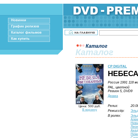
Новинки
График релизов
Каталог фильмов
Как купить
Каталог
Каталог
CP DIGITAL
НЕБЕС
Россия 1991 118 м
PAL, цветной
Регион 5, DVD9
Драма
Релиз:
20.0
Цена: 500 руб.
В корзину
Режиссёр:
Эльд
В ролях:
Эльд
Алек
Нев
Леон
Ахе
Нем
Сад