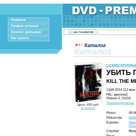
Новинки
График релизов
Каталог фильмов
Как купить
Каталог
Каталог
LIZARD/ КРУПНЫ
УБИТЬ 
KILL THE 
США 2014 112 мин.
PAL, цветной
Регион 5, DVD5
Триллер/Детектив
Цена: 450 руб.
В корзину
Релиз:
09.0
Режиссёр:
Майк
В ролях:
Дже
Прал
Студия:
Blue
Язык: