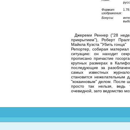
русс
Формат
1.78
изображения:
Бонусы:
инте
выбо
Джереми Реннер ("28 недел
прикрытием"), Роберт Прал
Майкла Куэста "Убить гонца"
Репортер, собирая материал
ситуацию: он находит сек
прописано причастие госорга
крупных размерах в Калифо
последующие за разоблачен
самых известных журнал
становится нежелательным дл
"кокаиновым" делом. После ш
просто так нельзя, ведь 
очевидной, зато ведомство м