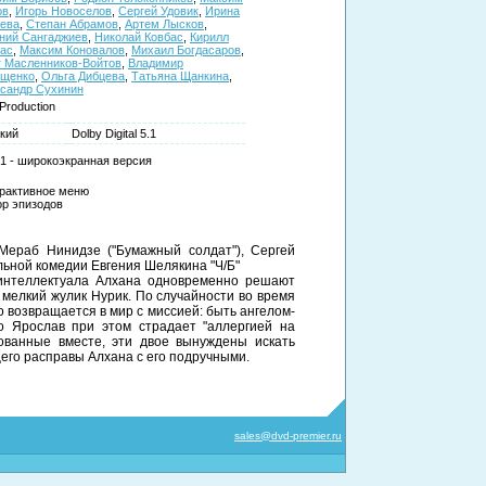
ов
,
Игорь Новоселов
,
Сергей Удовик
,
Ирина
ева
,
Степан Абрамов
,
Артем Лысков
,
ний Сангаджиев
,
Николай Ковбас
,
Кирилл
ас
,
Максим Коновалов
,
Михаил Богдасаров
,
 Масленников-Войтов
,
Владимир
ещенко
,
Ольга Дибцева
,
Татьяна Щанкина
,
сандр Сухинин
Production
кий
Dolby Digital 5.1
:1 - широкоэкранная версия
рактивное меню
р эпизодов
 Мераб Нинидзе ("Бумажный солдат"), Сергей
льной комедии Евгения Шелякина "Ч/Б"
-интеллектуала Алхана одновременно решают
мелкий жулик Нурик. По случайности во время
о возвращается в мир с миссией: быть ангелом-
о Ярослав при этом страдает "аллергией на
кованные вместе, эти двое вынуждены искать
его расправы Алхана с его подручными.
sales@dvd-premier.ru