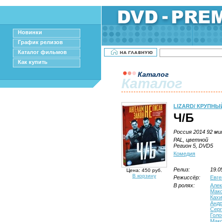
Новинки
График релизов
Каталог фильмов
Как купить
Каталог
Каталог
LIZARD/ КРУПНЫ
Ч/Б
Россия 2014 92 ми
PAL, цветной
Регион 5, DVD5
Комедия
Релиз:
19.0
Цена: 450 руб.
В корзину
Режиссёр:
Евге
В ролях:
Алек
Мак
Кахи
Анд
Серг
Голо
Мак