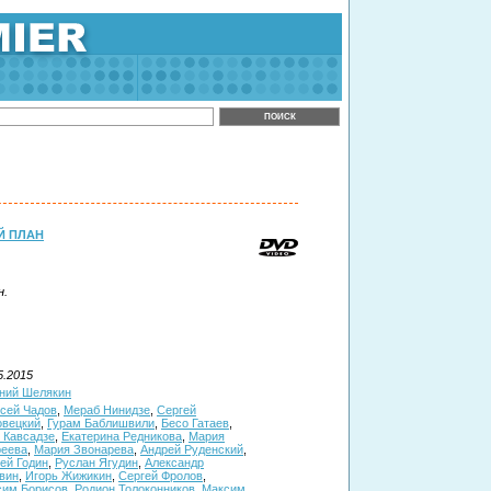
Й ПЛАН
н.
5.2015
ний Шелякин
сей Чадов
,
Мераб Нинидзе
,
Сергей
овецкий
,
Гурам Баблишвили
,
Бесо Гатаев
,
 Кавсадзе
,
Екатерина Редникова
,
Мария
реева
,
Мария Звонарева
,
Андрей Руденский
,
ей Годин
,
Руслан Ягудин
,
Александр
вин
,
Игорь Жижикин
,
Сергей Фролов
,
сим Борисов
,
Родион Толоконников
,
Максим