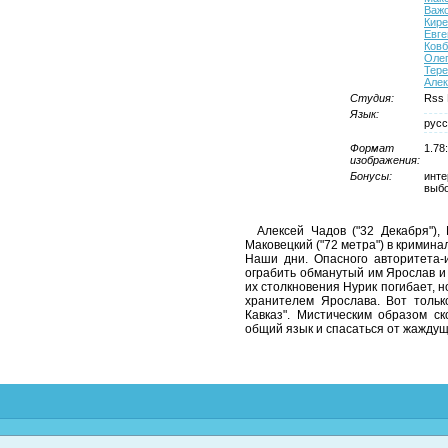
Важ
Кире
Евге
Ковб
Олег
Тер
Алек
Студия:
Rss 
Язык:
русс
Формат
1.78
изображения:
Бонусы:
инте
выбо
Алексей Чадов ("32 Декабря"),
Маковецкий ("72 метра") в кримина
Наши дни. Опасного авторитета
ограбить обманутый им Ярослав и 
их столкновения Нурик погибает, н
хранителем Ярослава. Вот тольк
Кавказ". Мистическим образом с
общий язык и спасаться от жаждущ