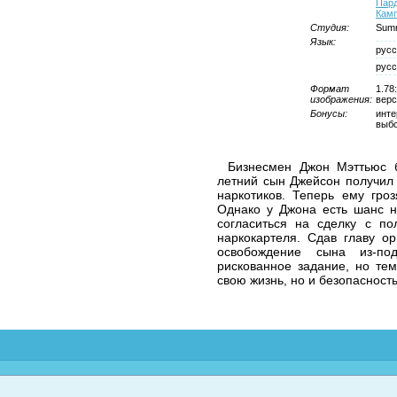
Пар
Кам
Студия:
Summ
Язык:
русс
русс
Формат
1.78
изображения:
верс
Бонусы:
инте
выбо
Бизнесмен Джон Мэттьюс б
летний сын Джейсон получил 
наркотиков. Теперь ему гро
Однако у Джона есть шанс н
согласиться на сделку с по
наркокартеля. Сдав главу о
освобождение сына из-по
рискованное задание, но тем
свою жизнь, но и безопасность