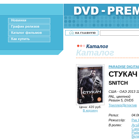
Новинки
График релизов
Каталог фильмов
Как купить
Каталог
Каталог
PARADISE DIGITA
СТУКАЧ
SNITCH
США - ОАЭ 2013 11
PAL, цветной
Регион 5, DVD5
Триллер/Детектив
Цена: 420 руб.
В корзину
Релиз:
04.0
Режиссёр:
Рик 
В ролях:
Дуэй
Сар
Раф
Вела