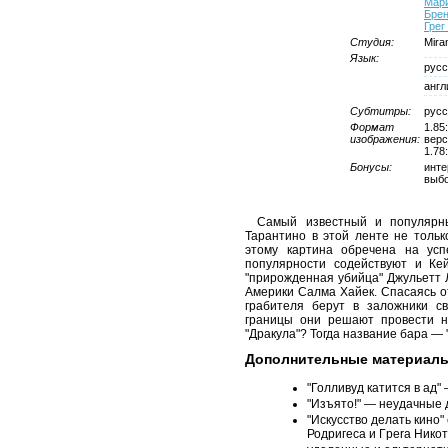
Мар
Брен
Грег
Студия:
Mira
Язык:
русс
англ
Субтитры:
русс
Формат
1.85
изображения:
верс
1.78
Бонусы:
инте
выбо
Самый известный и популярны
Тарантино в этой ленте не тольк
этому картина обречена на ус
популярности содействуют и Ке
"прирожденная убийца" Джульетт 
Америки Салма Хайек. Спасаясь от
грабителя берут в заложники с
границы они решают провести н
"Дракула"? Тогда название бара — "
Дополнительные материал
"Голливуд катится в ад"
"Изъято!" — неудачные 
"Искусство делать кино
Родригеса и Гpera Никот