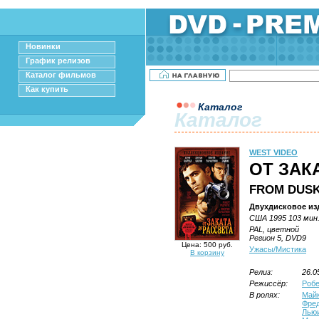
Новинки
График релизов
Каталог фильмов
Как купить
Каталог
Каталог
WEST VIDEO
ОТ ЗАК
FROM DUSK
Двухдисковое из
США 1995 103 мин
PAL, цветной
Регион 5, DVD9
Цена: 500 руб.
Ужасы/Мистика
В корзину
Релиз:
26.0
Режиссёр:
Робе
В ролях:
Майк
Фре
Лью