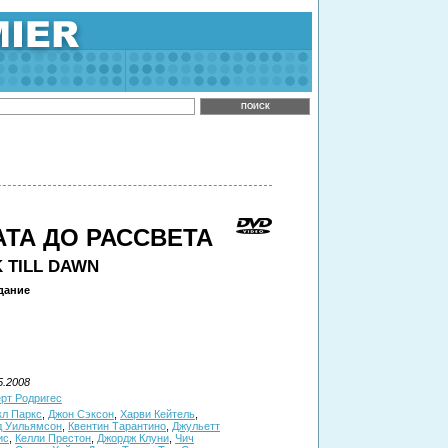
АТА ДО РАССВЕТА
 TILL DAWN
дание
.
5.2008
рт Родригес
л Паркс
,
Джон Сэксон
,
Харви Кейтель
,
д Уильямсон
,
Квентин Тарантино
,
Джульетт
ис
,
Келли Престон
,
Джордж Клуни
,
Чич