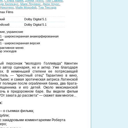
ин
,
Сэлма Хайек
,
Дэнни Трэхо
,
Том Савини
,
да Хиллхаус
,
Марк Лоуренс
,
Джон Хоукс
,
 Никотеро
,
Майк Морофф
,
Тиа Тексада
max Films
кий
Dolby Digital 5.1
ийский
Dolby Digital 5.1
кие, украинские
:1 - широкоэкранная анаморфированная
ия
:1 - широкоэкранная версия
рактивное меню
р эпизодов
й персонаж "молодого Голливуда" Квентин
о автор сценария, но и актер. Уже благодаря
пех. В неменьшей степени ее потрясающей
йтель — "крестный отец" Тарантино в кино,
Льюис и самая эротическая актриса Латинской
 полиции после ограбления банка, два брата-
вященника и его детей. Около мексиканской
очь в придорожном баре. Вы видели фильм
От заката до рассвета" — скажет вам многое...
ы:
 — о съемках фильма;
дубли;
" с закадровыми комментариями Роберта
еро;