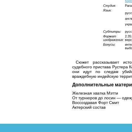
Корб
Студия:
Para
Язык:
русс
англ
укра
Субтитры:
русс
Формат
2.35
изображения:
верс
Бонусы:
инте
выбо
Сюжет рассказывает исто
судебного пристава Рустера К
они идут по следам убий
враждебную индейскую терри
Дополнительные матери
Железная хватка Мэтти
От турнюров до лосин — одежд
Воссоздавая Форт Смит
Актерский состав