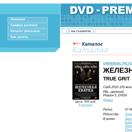
Новинки
График релизов
Каталог фильмов
Как купить
Каталог
Каталог
UNIVERSAL PICT
ЖЕЛЕЗН
TRUE GRIT
США 2010 105 мин
PAL, цветной
Регион 5, DVD9
Драма
Цена: 500 руб.
В корзину
Релиз:
07.0
Режиссёр:
Этан
В ролях:
Дже
Барр
Элиз
Рас