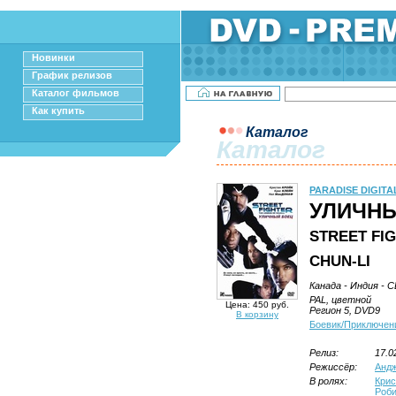
Новинки
График релизов
Каталог фильмов
Как купить
Каталог
Каталог
PARADISE DIGITA
УЛИЧН
STREET FI
CHUN-LI
Канада - Индия - 
PAL, цветной
Цена: 450 руб.
Регион 5, DVD9
В корзину
Боевик/Приключен
Релиз:
17.0
Режиссёр:
Андж
В ролях:
Крис
Роб