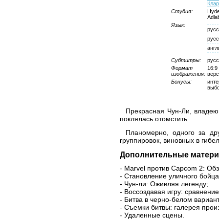
Клар
Студия:
Hyde
Adla
Язык:
русс
русс
англ
Субтитры:
русс
Формат
16:9
изображения:
верс
Бонусы:
инте
выбо
Прекрасная Чун-Ли, владею
поклялась отомстить...
Планомерно, одного за др
группировок, виновных в гибел
Дополнительные матери
- Marvel против Capcom 2: Обз
- Становление уличного бойца
- Чун-ли: Оживляя легенду;
- Воссоздавая игру: сравнени
- Битва в черно-белом вариант
- Съемки битвы: галерея прои
- Удаленные сцены.