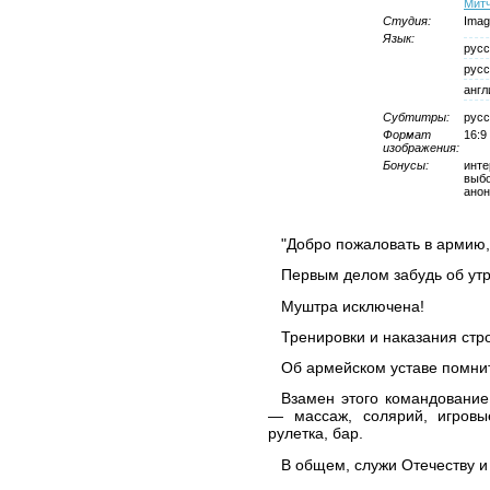
Мит
Студия:
Imag
Язык:
русс
русс
англ
Субтитры:
русс
Формат
16:9
изображения:
Бонусы:
инте
выбо
ано
"Добро пожаловать в армию,
Первым делом забудь об утр
Муштра исключена!
Тренировки и наказания стр
Об армейском уставе помнит
Взамен этого командование
— массаж, солярий, игровы
рулетка, бар.
В общем, служи Отечеству и