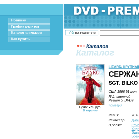
Новинки
График релизов
Каталог фильмов
Как купить
Каталог
Каталог
LIZARD/ КРУПНЫ
СЕРЖАН
SGT. BILKO
США 1996 91 мин.
PAL, цветной
Регион 5, DVD9
Комедия
Цена: 750 руб.
В корзину
Релиз:
28.0
Режиссёр:
Джон
В ролях:
Стив
Хед
Эдв
Брай