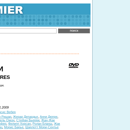
И
ERES
ин.
1.2009
сис Вебер
р Ришар
,
Жерар Депардье
,
Анни Дюпре
,
ель Омон
,
Стефан Бьерри
,
Жан-Жак
фер
,
Филипп Хорсан
,
Ролан Бланш
,
Жак
нц
,
Морис Барье
,
Шарлотт Мори-Сентье