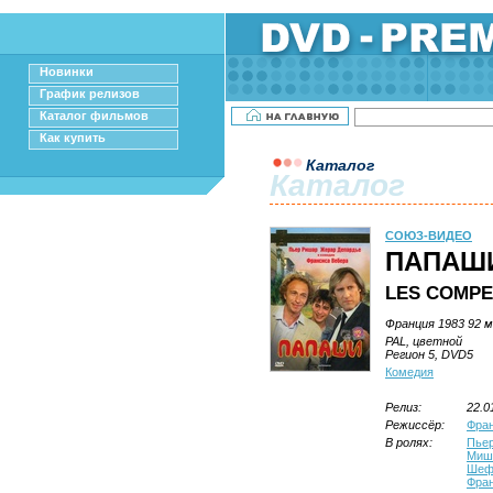
Новинки
График релизов
Каталог фильмов
Как купить
Каталог
Каталог
СОЮЗ-ВИДЕО
ПАПАШ
LES COMP
Франция 1983 92 м
PAL, цветной
Регион 5, DVD5
Комедия
Релиз:
22.0
Режиссёр:
Фран
В ролях:
Пье
Миш
Шеф
Фра