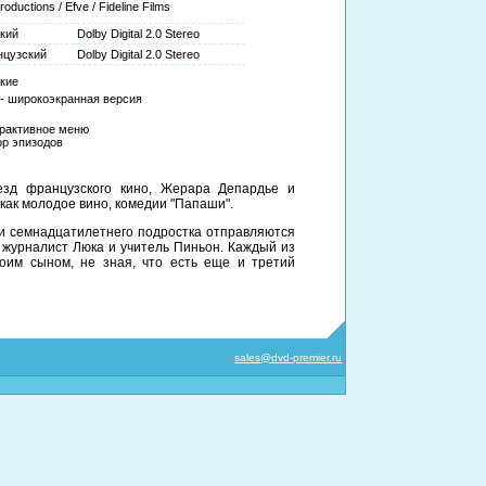
oductions / Efve / Fideline Films
кий
Dolby Digital 2.0 Stereo
нцузский
Dolby Digital 2.0 Stereo
кие
 - широкоэкранная версия
рактивное меню
р эпизодов
езд французского кино, Жерара Депардье и
 как молодое вино, комедии "Папаши".
и семнадцатилетнего подростка отправляются
 журналист Люка и учитель Пиньон. Каждый из
воим сыном, не зная, что есть еще и третий
sales@dvd-premier.ru