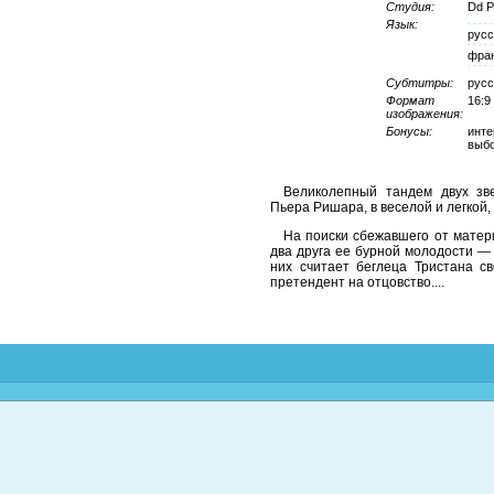
Студия:
Dd Pr
Язык:
русс
фра
Субтитры:
русс
Формат
16:9
изображения:
Бонусы:
инте
выбо
Великолепный тандем двух зв
Пьера Ришара, в веселой и легкой,
На поиски сбежавшего от матер
два друга ее бурной молодости —
них считает беглеца Тристана с
претендент на отцовство....