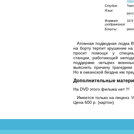
Дже
Студия:
Twen
Язык:
русс
Формат
16:9
изображения:
Бонусы:
рекл
Атомная подводная лодка 
на борту терпит крушение на
просит помощи у специал
станции, работающей непода
поддержке четырех военны
выяснить причину трагедиии
Но в океанской бездне им пре
Дополнительные матери
На DVD этого фильма нет !!!
Имеется только на лиценз. 
Цена 600 р. (картон)