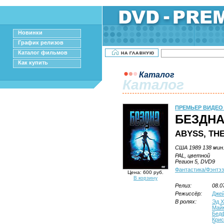
Новинки
График релизов
Каталог фильмов
Как купить
Каталог
Каталог
ПРЕМЬЕР ВИДЕО
БЕЗДНА
ABYSS, TH
США 1989 138 мин
PAL, цветной
Регион 5, DVD9
Фантастика/Фэнтэ
Цена: 600 руб.
В корзину
Релиз:
08.0
Режиссёр:
Дже
В ролях:
Эд Х
Майк
Бед
Кри