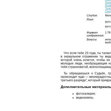
Пол
Епи
Толк
Серг
Студия:
Monu
Язык:
русс
русс
Формат
1.78
изображения:
Бонусы:
инте
выбо
Что если тебе 23 года, ты тала
в зеркальном отражении ты вид
которой очень хочется, чтобы ее
молодые люди, необращающие на 
тебя странноватой, всепоглощающе
Ты обращаешься к Судьбе, тр
происходит чудо — жизнерадостны
третьего разряда", который превр
Дополнительные материал
фотогалерея;
видеоклипы.