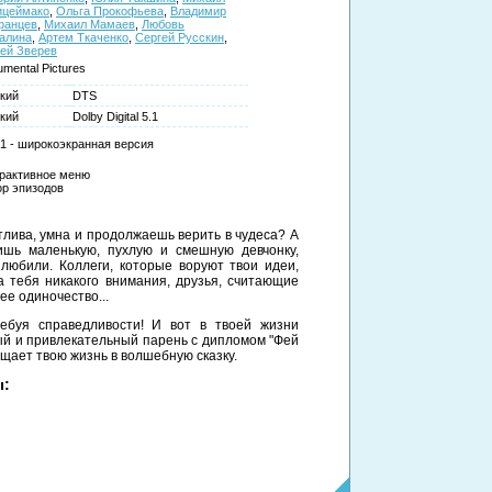
ицеймако
,
Ольга Прокофьева
,
Владимир
фанцев
,
Михаил Мамаев
,
Любовь
алина
,
Артем Ткаченко
,
Сергей Русскин
,
ей Зверев
mental Pictures
кий
DTS
кий
Dolby Digital 5.1
:1 - широкоэкранная версия
рактивное меню
р эпизодов
нтлива, умна и продолжаешь верить в чудеса? А
ишь маленькую, пухлую и смешную девчонку,
 любили. Коллеги, которые воруют твои идеи,
тебя никакого внимания, друзья, считающие
е одиночество...
ебуя справедливости! И вот в твоей жизни
й и привлекательный парень с дипломом "Фей
ащает твою жизнь в волшебную сказку.
ы: