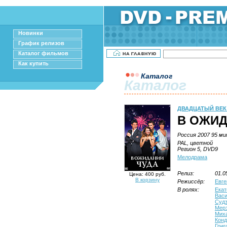
Новинки
График релизов
Каталог фильмов
Как купить
Каталог
Каталог
ДВАДЦАТЫЙ ВЕК
В ОЖИД
Россия 2007 95 ми
PAL, цветной
Регион 5, DVD9
Мелодрама
Релиз:
01.0
Цена: 400 руб.
В корзину
Режиссёр:
Евге
В ролях:
Екат
Вас
Судз
Мер
Мих
Конд
Григ