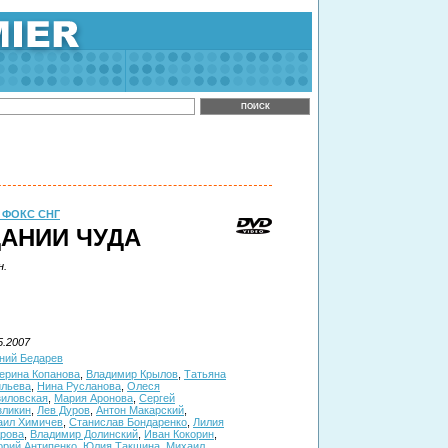
 ФОКС СНГ
АНИИ ЧУДА
н.
5.2007
ний Бедарев
ерина Копанова
,
Владимир Крылов
,
Татьяна
ильева
,
Нина Русланова
,
Олеся
иловская
,
Мария Аронова
,
Сергей
зликин
,
Лев Дуров
,
Антон Макарский
,
аил Химичев
,
Станислав Бондаренко
,
Лилия
рова
,
Владимир Долинский
,
Иван Кокорин
,
орий Антипенко
,
Юлия Такшина
,
Михаил