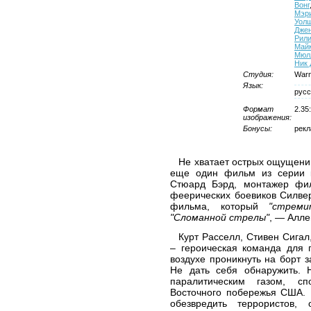
Вонг
Мэри
Уол
Дже
Рил
Май
Мюл
Ник
Студия:
Warne
Язык:
русс
Формат
2.35
изображения:
Бонусы:
рекл
Не хватает острых ощущени
еще один фильм из серии 
Стюард Бэрд, монтажер фил
феерических боевиков Силве
фильма, который
"стрем
"Сломанной стрелы"
, — Алле
Курт Расселл, Стивен Сигал
– героическая команда для 
воздухе проникнуть на борт з
Не дать себя обнаружить. 
паралитическим газом, с
Восточного побережья США. 
обезвредить террористов, 