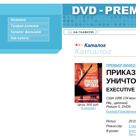
Новинки
График релизов
Каталог фильмов
Как купить
Каталог
Каталог
ПРЕМЬЕР ВИДЕО
ПРИКА
УНИЧТО
EXECUTIVE
США 1996 134 мин
PAL, цветной
Цена: 600 руб.
Регион 5, DVD9
В корзину
Боевик/Приключен
Релиз:
20.0
Режиссёр:
Стюа
В ролях:
Курт
Легу