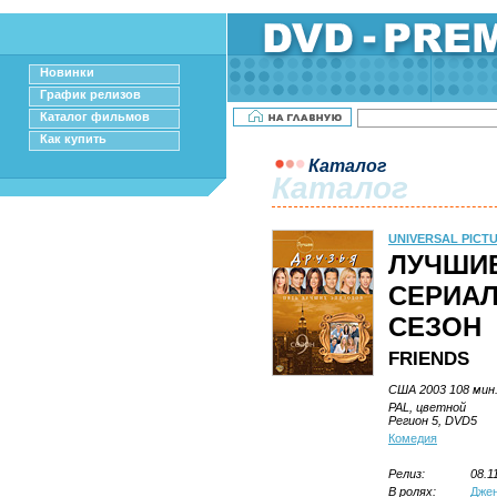
Новинки
График релизов
Каталог фильмов
Как купить
Каталог
Каталог
UNIVERSAL PICT
ЛУЧШИ
СЕРИАЛ
СЕЗОН
FRIENDS
США 2003 108 мин
PAL, цветной
Регион 5, DVD5
Комедия
Релиз:
08.1
В ролях:
Дже