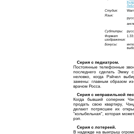
Кудр
ЛеБ
Студия:
Warn
Язык:
русс
англ
Субтитры:
русс
Формат
1.33
изображения:
Бонусы:
инте
выбо
Серия с педиатром.
Постоянные телефонные звон
последнего сделать Эмму св
неловко, когда Рэйчел выби
замены: главным образом из-
врачом Росса.
Серия с неправильной пес
Когда бывший соперник Чэ
продать свою квартиру, Чэ
делают потрясшее их открыт
"колыбельная", которая може
рэп.
Серия с лотереей.
В надежде на выигрыш огромн