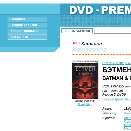
Новинки
График релизов
Каталог фильмов
Как купить
Каталог
Каталог
ПРЕМЬЕР ВИДЕО
БЭТМЕН
BATMAN & 
США 1997 125 мин
PAL, цветной
Регион 5, DVD9
Боевик/Приключен
Цена: 700 руб.
В корзину
Релиз:
11.0
Режиссёр:
Джо
В ролях:
Арно
О'До
Май
Мак