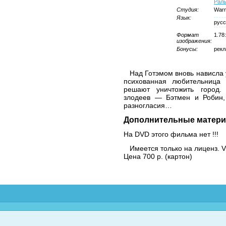
Рал
Студия:
Warn
Язык:
русс
Формат
1.78
изображения:
Бонусы:
рекл
Над Готэмом вновь нависла 
психованная любительница
решают уничтожить город. 
злодеев — Бэтмен и Робин, 
разногласия…
Дополнительные матери
На DVD этого фильма нет !!!
Имеется только на лиценз. 
Цена 700 р. (картон)