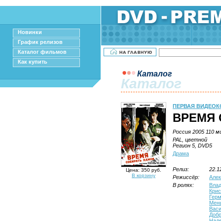
Новинки
График релизов
Каталог фильмов
Как купить
Каталог
Каталог
ПЕРВАЯ ВИДЕО
ВРЕМЯ 
Россия 2005 110 м
PAL, цветной
Регион 5, DVD5
Драма
Релиз:
22.1
Цена: 350 руб.
В корзину
Режиссёр:
Алек
В ролях:
Влад
Крис
Гер
Мен
Вас
Доб
Наде