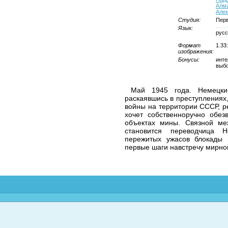
Алм
Алек
Студия:
Пер
Язык:
русс
Формат
1.33
изображения:
Бонусы:
инте
выбо
Май 1945 года. Немецки
раскаявшись в преступлениях
войны на территории СССР, ре
хочет собственноручно обез
объектах мины. Связной м
становится переводчица 
пережитых ужасов блокады 
первые шаги навстречу мирной