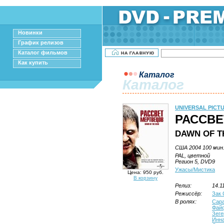
Новинки
График релизов
Каталог фильмов
Как купить
Каталог
Каталог
UNIVERSAL PICT
РАССВЕ
DAWN OF T
США 2004 100 мин
PAL, цветной
Регион 5, DVD9
Ужасы/Мистика
Цена: 950 руб.
В корзину
Релиз:
14.1
Режиссёр:
Зак 
В ролях:
Сар
Фай
Зеге
Инна