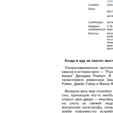
Джас
Студия:
Unive
Язык:
русс
англ
Субтитры:
англ
Формат
2.35
изображения:
верс
Бонусы:
инте
выбо
на с
комм
док
рекл
Когда в аду не хватит ме
Ультрасовременное прочтен
ужасов в истории кино — "Расс
жанра" Джорджа Ромеро. В 
талантливого режиссера За
Рэймс, Джейк Уэбер и Мекхи 
Вечером весь мир спокойно л
сны, произошло что-то необъ
открыл свои двери — мертвец
на охоту за свежей людс
вселенская катастрофа, нача
зомби повсеместно истреб