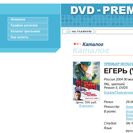
Новинки
График релизов
Каталог фильмов
Как купить
Каталог
Каталог
ПРЕМЬЕР МУЛЬТ
ЕГЕРЬ (
Россия 2004 90 ми
PAL, цветной
Регион 5, DVD5
Боевик/Приключен
Релиз:
29.0
Цена: 500 руб.
В корзину
Режиссёр:
Алек
В ролях:
Иго
Бол
Анат
Студия:
Sfs 
Язык:
русс