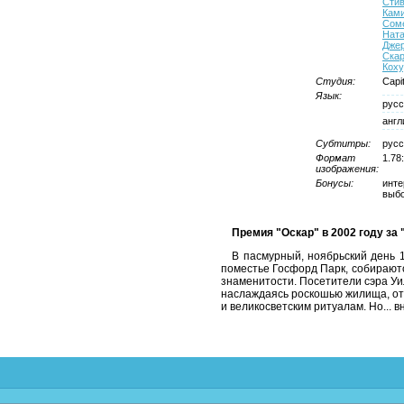
Стив
Кам
Сом
Нат
Дже
Ска
Коху
Студия:
Capit
Язык:
русс
англ
Субтитры:
русс
Формат
1.78
изображения:
Бонусы:
инте
выбо
Премия "Оскар" в 2002 году за
В пасмурный, ноябрьский день 
поместье Госфорд Парк, собираютс
знаменитости. Посетители сэра Уи
наслаждаясь роскошью жилища, от
и великосветским ритуалам. Но... 