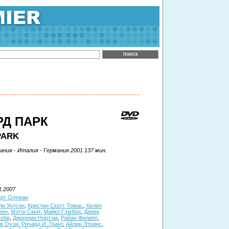
Д ПАРК
PARK
ния - Италия - Германия 2001 137 мин.
1.2007
ерт Олтман
и Уотсон
,
Кристин Скотт Томас
,
Хелен
рен
,
Мэгги Смит
,
Майкл Гэмбон
,
Дерек
коби
,
Джереми Нортэм
,
Райан Филипп
,
в Оуэн
,
Ричард И. Грант
,
Айлин Эткинс
,