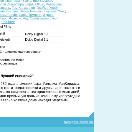
ен Фрай
,
Алан Бэйтс
,
Боб Балабан
,
илла Разерфорд
,
Чарльз Дэнс
,
Джералдин
ервиль
,
Том Холландер
,
Джеймс Уилби
,
аша Уайтман
,
Клоди Блейкли
,
Лоуренс Фокс
,
реми Свифт
,
Софи Томпсон
,
Эдриан
рборо
,
Фрэнсис Лоу
,
Эмма Бакли
,
Люси
,
Лео Билл
ol Films
кий
Dolby Digital 5.1
ийский
Dolby Digital 5.1
кие
:1 - широкоэкранная версия
рактивное меню
р эпизодов
 "Лучший сценарий"!
1932 года в имении сэра Уильяма МакКордала,
я гости: родственники и друзья, аристократы и
льяма намереваются провести несколько дней,
дав привычную дань изысканному чревоугодию
внезапно хозяина дома находят мертвым...
sales@dvd-premier.ru