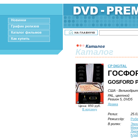
Новинки
График релизов
Каталог фильмов
Как купить
Каталог
Каталог
CP DIGITAL
ГОСФОР
GOSFORD 
США - Великобрита
PAL, цветной
Регион 5, DVD5
Драма
Цена: 850 руб.
В корзину
Релиз:
25.0
Режиссёр:
Роб
В ролях:
Эмил
Мир
Дже
Клай