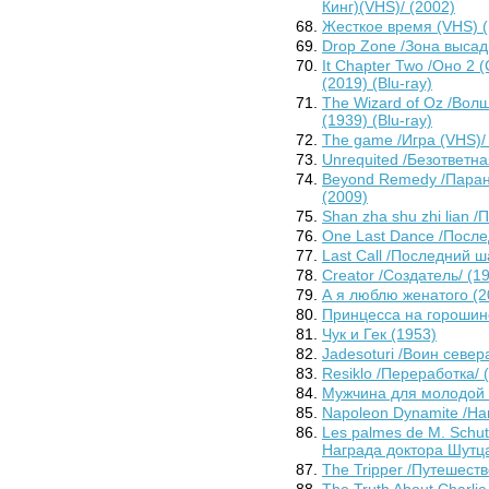
Кинг)(VHS)/ (2002)
Жесткое время (VHS) (
Drop Zone /Зона высад
It Chapter Two /Оно 2 (
(2019) (Blu-ray)
The Wizard of Oz /Волш
(1939) (Blu-ray)
The game /Игра (VHS)/
Unrequited /Безответна
Beyond Remedy /Паран
(2009)
Shan zha shu zhi lian 
One Last Dance /После
Last Call /Последний ш
Creator /Создатель/ (1
А я люблю женатого (2
Принцесса на горошин
Чук и Гек (1953)
Jadesoturi /Воин север
Resiklo /Переработка/ 
Мужчина для молодой 
Napoleon Dynamite /На
Les palmes de M. Schu
Награда доктора Шутца
The Tripper /Путешеств
The Truth About Charli