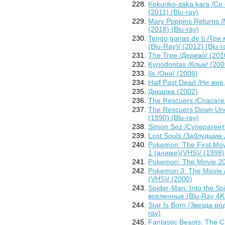
Kokuriko-zaka kara /Со
(2011) (Blu-ray)
Mary Poppins Returns 
(2018) (Blu-ray)
Tengo ganas de ti /Три
(Blu-Ray)/ (2012) (Blu-r
The Tree /Дерево/ (201
Kynodontas /Клык/ (200
Ils /Они/ (2006)
Half Past Dead /Ни жив,
Дикарка (2002)
The Rescuers /Спасател
The Rescuers Down Und
(1990) (Blu-ray)
Simon Sez /Суперагент
Lost Souls /Заблудшие 
Pokemon: The First Mo
1 (аниме)(VHS)/ (1998)
Pokemon: The Movie 20
Pokemon 3: The Movie 
(VHS)/ (2000)
Spider-Man: Into the Sp
вселенные (Blu-Ray 4K U
Star Is Born /Звезда ро
ray)
Fantastic Beasts: The 