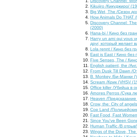
Discovery Channel: Wol
Kikujiro /Кикуджиро/ (1
Big Wet, The /Сезон до
How Animals Do THAT /
Discovery Channel: Th
(2000)
Hana-bi / Кино без гра
Harry un ami qui vous v
друг, который желает в
Lola rennt / Кино без г
East is East / Кино без
Five Senses, The / Кин
English patient, the /А
From Dusk Till Dawn /О
B. Monkey /Би-Манки (
Scream /Крик (VHS)/ (1
Office killer /Убийца в
Amores Perros /Сука л
Heaven /Предсказание 
Crow, the: City of ange
Cop Land /Полицейские
Fast Food, Fast Women
Since You've Been Gone
Human Traffic /В отрыв!
Wings of the Dove, The
Nowhere to Hide / Кино