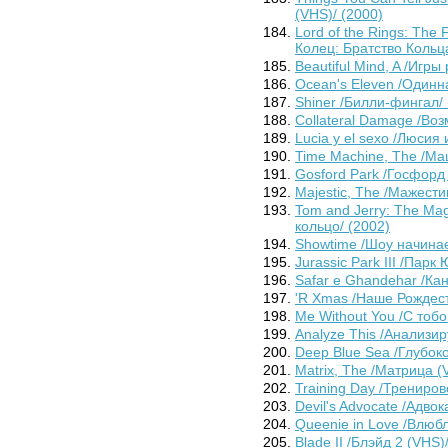
(VHS)/ (2000)
Lord of the Rings: The 
Колец: Братство Кольца
Beautiful Mind, A /Игры
Ocean's Eleven /Одинн
Shiner /Билли-фингал/ 
Collateral Damage /Во
Lucia y el sexo /Люсия 
Time Machine, The /Ма
Gosford Park /Госфорд 
Majestic, The /Мажести
Tom and Jerry: The Ma
кольцо/ (2002)
Showtime /Шоу начинае
Jurassic Park III /Парк
Safar e Ghandehar /Кан
'R Xmas /Наше Рождест
Me Without You /С тобо
Analyze This /Анализир
Deep Blue Sea /Глубок
Matrix, The /Матрица (
Training Day /Трениров
Devil's Advocate /Адво
Queenie in Love /Влюб
Blade II /Блэйд 2 (VHS)