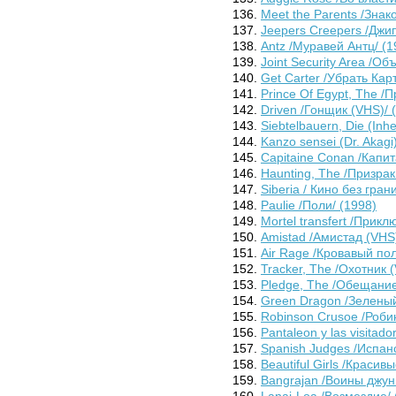
Meet the Parents /Знак
Jeepers Creepers /Джи
Antz /Муравей Антц/ (1
Joint Security Area /О
Get Carter /Убрать Кар
Prince Of Egypt, The /
Driven /Гонщик (VHS)/ 
Siebtelbauern, Die (Inh
Kanzo sensei (Dr. Akagi
Capitaine Conan /Капит
Haunting, The /Призрак
Siberia / Кино без гран
Paulie /Поли/ (1998)
Mortel transfert /Прикл
Amistad /Амистад (VHS)
Air Rage /Кровавый по
Tracker, The /Охотник 
Pledge, The /Обещание
Green Dragon /Зеленый
Robinson Crusoe /Роби
Pantaleon y las visitad
Spanish Judges /Испан
Beautiful Girls /Красив
Bangrajan /Воины джун
Lanai-Loa /Возмездие/ 