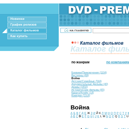
Новинки
График релизов
Каталог фильмов
Как купить
Каталог фильмов
Каталог фил
по жанрам
по компания
Боевики/Приключения (1104)
Вестерны (69)
Война
Детские/Семейные (544)
Документальные фильмы (40)
Драмы (1832)
Исторические фильмы (65)
Каратэ/Кунфу (14)
Комедии (1314)
Война
А
Б
В
Г
Д
Е
Ж
З
И
Й К
Л
М
Н
О
П
Р
С
Т
У
A
B
C
D
E
F
G
H
I
J
K
L M
N
O
P
Q
R
S
T
U