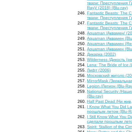
твари: Преступления Гр
Ray)/ (2018) (Blu-ray)
Fantastic Beasts: The 
твари: Преступления Гр
Fantastic Beasts: The 
твари: Преступления Г
Aquaman /Аквамен/ (2
Aquaman /Аквамен (Blu-
Aquaman /Аквамен (Real
Aquaman /Аквамен (Blu-
Дикарка (2002)
Wilderness /Дикость (р
Lena: The Bride of Ice 
Лифт (2006)
Московский жиголо (20
MirrorMask /Зеркальная
Legion /Легион (Blu-Ray
National Security /Нац
(Blu-ray)
Half Past Dead /Ни жив,
I Know What You Did L
прошлым летом (Blu-Ray
I Still Know What You 
сделали прошлым летом 
Spirit: Stallion of the
Harry Potter and the C