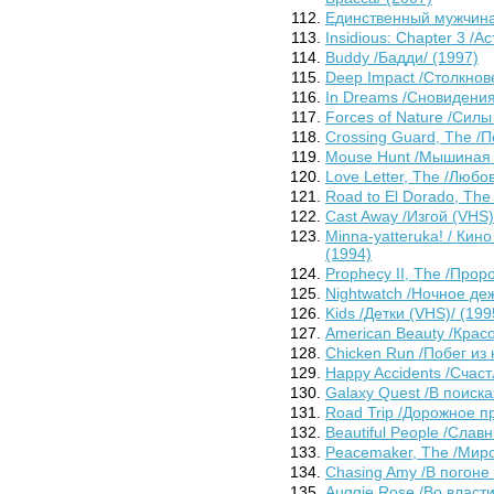
Единственный мужчина
Insidious: Chapter 3 /А
Buddy /Бадди/ (1997)
Deep Impact /Столкнов
In Dreams /Сновидения
Forces of Nature /Силы
Crossing Guard, The /П
Mouse Hunt /Мышиная о
Love Letter, The /Любо
Road to El Dorado, The
Cast Away /Изгой (VHS)
Minna-yatteruka! / Кин
(1994)
Prophecy II, The /Прор
Nightwatch /Ночное деж
Kids /Детки (VHS)/ (199
American Beauty /Крас
Chicken Run /Побег из 
Happy Accidents /Счаст
Galaxy Quest /В поиска
Road Trip /Дорожное п
Beautiful People /Слав
Peacemaker, The /Миро
Chasing Amy /В погоне 
Auggie Rose /Во власт