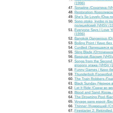
(1996)
Sonatine /Сонатина (VH
Restoration /Королевск
She's So Lovely /Она п
Sono otoko, kyobo ni ts
полицейский (VHS)/ (1
Everyone Says I Love Y
(1996)
Bangkok Dangerous /Оп
Boiling Point / Кино бе
Curdled /Запекшаяся кр
Sling Blade /Отточенно
Basquiat /Баския (VHS)
Songs from the Second 
второго этажа (VHS)/ (
Funny Games / Кино бе
Thunderbolt /Громобой 
The Train Robbers /Гра
Black Sunday /Черное 
Let It Ride /Скачи во в
Blood and Sand /Кровь 
The Drowning Pool /Ба
Voyage sans espoir /Б
Thinner /Худеющий (Ст
Firestarter 2: Rekindl