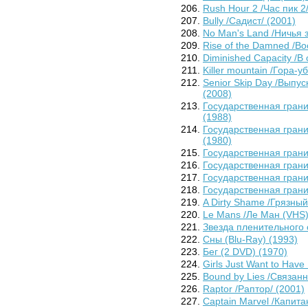
Rush Hour 2 /Час пик 2
Bully /Садист/ (2001)
No Man's Land /Ничья 
Rise of the Damned /Во
Diminished Capacity /В
Killer mountain /Гора-у
Senior Skip Day /Выпу
(2008)
Государственная грани
(1988)
Государственная грани
(1980)
Государственная грани
Государственная грани
Государственная грани
Государственная грани
A Dirty Shame /Грязный
Le Mans /Ле Ман (VHS)
Звезда пленительного с
Сны (Blu-Ray) (1993)
Бег (2 DVD) (1970)
Girls Just Want to Hav
Bound by Lies /Связан
Raptor /Раптор/ (2001)
Captain Marvel /Капита