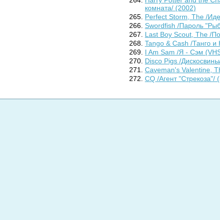
комната/ (2002)
Perfect Storm, The /И
Swordfish /Пароль "Рыб
Last Boy Scout, The /П
Tango & Cash /Танго и 
I Am Sam /Я - Сэм (VHS
Disco Pigs /Дискосвинь
Caveman's Valentine, T
CQ /Агент "Стрекоза"/ 