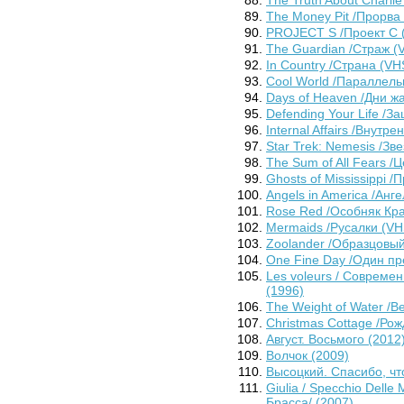
The Money Pit /Прорва 
PROJECT S /Проект С (
The Guardian /Страж (V
In Country /Страна (VH
Cool World /Параллель
Days of Heaven /Дни жа
Defending Your Life /З
Internal Affairs /Внут
Star Trek: Nemesis /Зв
The Sum of All Fears /
Ghosts of Mississippi 
Angels in America /Анг
Rose Red /Особняк Кра
Mermaids /Русалки (VH
Zoolander /Образцовый
One Fine Day /Один пр
Les voleurs / Совреме
(1996)
The Weight of Water /В
Christmas Cottage /Рож
Август. Восьмого (2012
Волчок (2009)
Высоцкий. Спасибо, чт
Giulia / Specchio Dell
Брасса/ (2007)