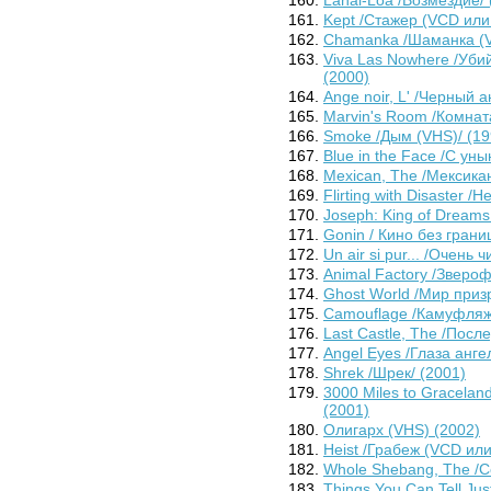
Kept /Стажер (VCD или
Chamanka /Шаманка (V
Viva Las Nowhere /Уби
(2000)
Ange noir, L' /Черный а
Marvin's Room /Комнат
Smoke /Дым (VHS)/ (19
Blue in the Face /С ун
Mexican, The /Мексика
Flirting with Disaster 
Joseph: King of Dreams
Gonin / Кино без грани
Un air si pur... /Очень
Animal Factory /Зверо
Ghost World /Мир призр
Camouflage /Камуфляж
Last Castle, The /Посл
Angel Eyes /Глаза анге
Shrek /Шрек/ (2001)
3000 Miles to Gracelan
(2001)
Олигарх (VHS) (2002)
Heist /Грабеж (VCD или
Whole Shebang, The /С
Things You Can Tell Ju