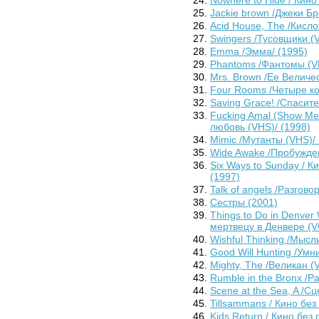
Jackie brown /Джеки Бр
Acid House, The /Кисло
Swingers /Тусовщики (V
Emma /Эмма/ (1995)
Phantoms /Фантомы (VH
Mrs. Brown /Ее Величе
Four Rooms /Четыре ко
Saving Grace! /Спасите
Fucking Amal (Show Me
любовь (VHS)/ (1998)
Mimic /Мутанты (VHS)/ 
Wide Awake /Пробужден
Six Ways to Sunday / К
(1997)
Talk of angels /Разгово
Сестры (2001)
Things to Do in Denver
мертвецу в Денвере (V
Wishful Thinking /Мысл
Good Will Hunting /Умн
Mighty, The /Великан (
Rumble in the Bronx /Р
Scene at the Sea, A /С
Tillsammans / Кино без
Kids Return / Кино без