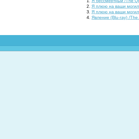
Я бессмертный /The Qu
Я плюю на ваши могилы 
Я плюю на ваши могилы 
Явление (Blu-ray) /The A