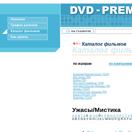
Новинки
График релизов
Каталог фильмов
Как купить
Каталог фильмов
Каталог фил
по жанрам
по компания
Боевики/Приключения (1104)
Вестерны (69)
Война (92)
Детские/Семейные (544)
Документальные фильмы (40)
Драмы (1832)
Исторические фильмы (65)
Каратэ/Кунфу (14)
Комедии (1314)
Ужасы/Мистика
А
Б
В
Г
Д
Е
Ж
З
И
Й
К
Л
М
Н
О
П
Р
С
Т
У
A B C D E F G H I J K L M N O P Q R S T 