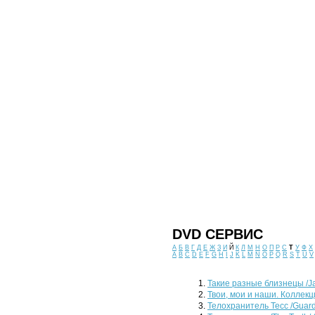
DVD СЕРВИС
А
Б
В
Г
Д
Е
Ж
З
И
Й
К
Л
М
Н
О
П
Р
С
Т
У
Ф
Х
A
B
C
D
E
F
G
H
I
J
K
L
M
N
O
P
Q
R
S
T
U
V
Такие разные близнецы /Jac
Твои, мои и наши. Коллекц
Телохранитель Тесс /Guard