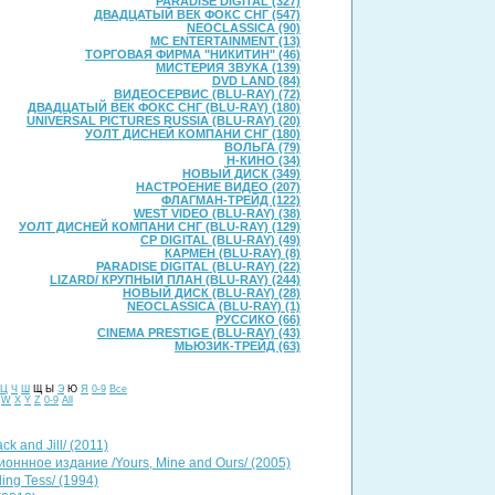
PARADISE DIGITAL (327)
ДВАДЦАТЫЙ ВЕК ФОКС СНГ (547)
NEOCLASSICA (90)
MC ENTERTAINMENT (13)
ТОРГОВАЯ ФИРМА "НИКИТИН" (46)
МИСТЕРИЯ ЗВУКА (139)
DVD LAND (84)
ВИДЕОСЕРВИС (BLU-RAY) (72)
ДВАДЦАТЫЙ ВЕК ФОКС СНГ (BLU-RAY) (180)
UNIVERSAL PICTURES RUSSIA (BLU-RAY) (20)
УОЛТ ДИСНЕЙ КОМПАНИ СНГ (180)
ВОЛЬГА (79)
Н-КИНО (34)
НОВЫЙ ДИСК (349)
НАСТРОЕНИЕ ВИДЕО (207)
ФЛАГМАН-ТРЕЙД (122)
WEST VIDEO (BLU-RAY) (38)
УОЛТ ДИСНЕЙ КОМПАНИ СНГ (BLU-RAY) (129)
CP DIGITAL (BLU-RAY) (49)
КАРМЕН (BLU-RAY) (8)
PARADISE DIGITAL (BLU-RAY) (22)
LIZARD/ КРУПНЫЙ ПЛАН (BLU-RAY) (244)
НОВЫЙ ДИСК (BLU-RAY) (28)
NEOCLASSICA (BLU-RAY) (1)
РУССИКО (66)
CINEMA PRESTIGE (BLU-RAY) (43)
МЬЮЗИК-ТРЕЙД (63)
Ц
Ч
Ш
Щ Ы
Э
Ю
Я
0-9
Все
W
X
Y
Z
0-9
All
k and Jill/ (2011)
ионнное издание /Yours, Mine and Ours/ (2005)
ing Tess/ (1994)