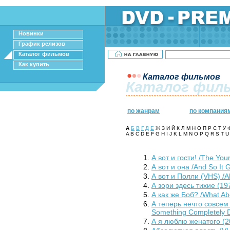
Новинки
График релизов
Каталог фильмов
Как купить
Каталог фильмов
Каталог фил
по жанрам
по компания
А
Б
В
Г
Д
Е
Ж З И Й К Л М Н О П Р С Т У
A B C D E F G H I J K L M N O P Q R S T 
А вот и гости! /The Youn
А вот и она /And So It 
А вот и Полли (VHS) /A
А зори здесь тихие (19
А как же Боб? /What Ab
А теперь нечто совсем 
Something Completely Di
А я люблю женатого (2