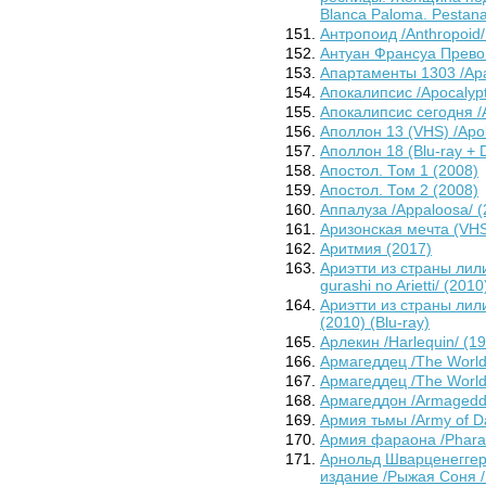
Blanca Paloma. Pestanas
Антропоид /Anthropoid/
Антуан Франсуа Прево:
Апартаменты 1303 /Apa
Апокалипсис /Apocalypt
Апокалипсис сегодня /A
Аполлон 13 (VHS) /Apol
Аполлон 18 (Blu-ray + D
Апостол. Том 1 (2008)
Апостол. Том 2 (2008)
Аппалуза /Appaloosa/ (
Аризонская мечта (VHS
Аритмия (2017)
Ариэтти из страны лили
gurashi no Arietti/ (2010
Ариэтти из страны лилип
(2010) (Blu-ray)
Арлекин /Harlequin/ (1
Армагеддец /The World'
Армагеддец /The World'
Армагеддон /Armagedd
Армия тьмы /Army of D
Армия фараона /Pharao
Арнольд Шварценеггер
издание /Рыжая Соня /