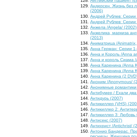
Английский пациент /Eng
Андерсен. Жизнь без 
(2006)
Андрей Рублев: Серии 1
Андрей Рублев: Серии 
Анжела /Angela/ (2002)
Анжелика, маркиза анге
(2013)
Аниматрица /Animatrix,
Анна Герман: Серии 1-
Анна и Король /Anna an
Анна и король Сиама /A
Анна Каренина /Anna Ka
Анна Каренина /Anna K
Анна Каренина (2 DVD)
Аноним /Anonymous/ (
Анонимные романтики /
Антибумер / Ехали два
Антидурь (2007)
Антикиллер (VHS) (200
Антикиллер 2: Антитер
Антикиллер 3: Любовь 
Антисекс (2007)
Антихрист /Antichrist/ (
Антонио Бандерас. Про
ресницы. Женщина под 