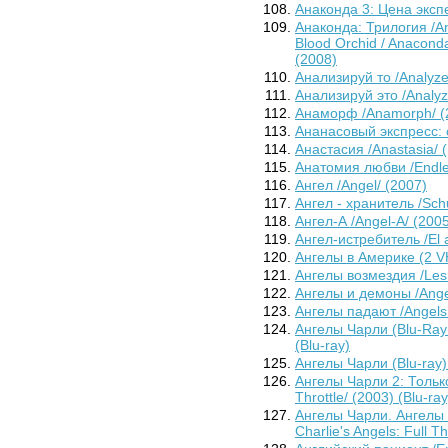
Анаконда 3: Цена экспе
Анаконда: Трилогия /An
Blood Orchid / Anaconda
(2008)
Анализируй то /Analyze
Анализируй это /Analyz
Анаморф /Anamorph/ (
Ананасовый экспресс: с
Анастасия /Anastasia/ 
Анатомия любви /Endle
Ангел /Angel/ (2007)
Ангел - хранитель /Sch
Ангел-А /Angel-A/ (200
Ангел-истребитель /El 
Ангелы в Америке (2 VH
Ангелы возмездия /Les 
Ангелы и демоны /Ange
Ангелы падают /Angels 
Ангелы Чарли (Blu-Ray 4
(Blu-ray)
Ангелы Чарли (Blu-ray) 
Ангелы Чарли 2: Только 
Throttle/ (2003) (Blu-ray
Ангелы Чарли. Ангелы Ч
Charlie's Angels: Full Th