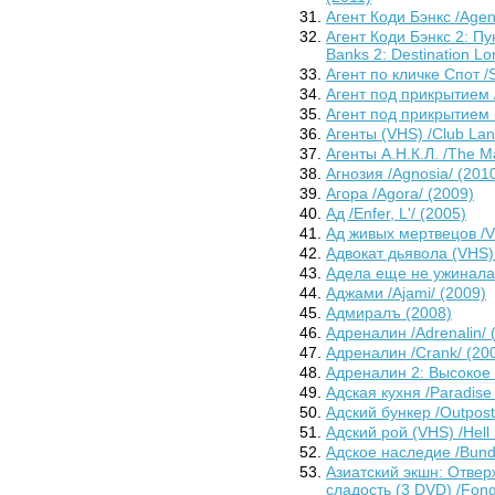
Агент Коди Бэнкс /Agen
Агент Коди Бэнкс 2: Пу
Banks 2: Destination Lo
Агент по кличке Спот /
Агент под прикрытием 
Агент под прикрытием (B
Агенты (VHS) /Club Lan
Агенты А.Н.К.Л. /The Ma
Агнозия /Agnosia/ (201
Агора /Agora/ (2009)
Ад /Enfer, L'/ (2005)
Ад живых мертвецов /Vi
Адвокат дьявола (VHS) 
Адела еще не ужинала /
Аджами /Ajami/ (2009)
Адмиралъ (2008)
Адреналин /Adrenalin/ 
Адреналин /Crank/ (20
Адреналин 2: Высокое 
Адская кухня /Paradise 
Адский бункер /Outpost
Адский рой (VHS) /Hell
Адское наследие /Bundy
Азиатский экшн: Отвер
сладость (3 DVD) /Fong