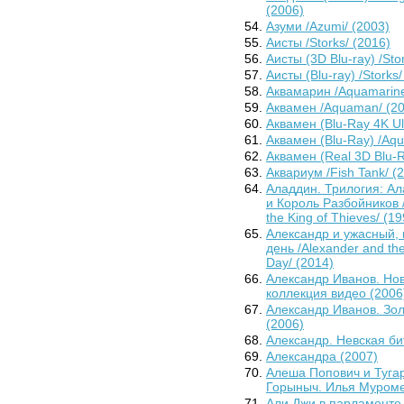
(2006)
Азуми /Azumi/ (2003)
Аисты /Storks/ (2016)
Аисты (3D Blu-ray) /Stor
Аисты (Blu-ray) /Storks/
Аквамарин /Aquamarine
Аквамен /Aquaman/ (2
Аквамен (Blu-Ray 4K Ul
Аквамен (Blu-Ray) /Aqu
Аквамен (Real 3D Blu-R
Аквариум /Fish Tank/ (
Аладдин. Трилогия: А
и Король Разбойников /A
the King of Thieves/ (19
Александр и ужасный,
день /Alexander and the
Day/ (2014)
Александр Иванов. Но
коллекция видео (2006
Александр Иванов. Зол
(2006)
Александр. Невская би
Александра (2007)
Алеша Попович и Туга
Горыныч. Илья Муроме
Али Джи в парламенте /