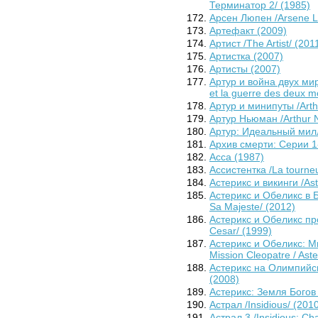
Терминатор 2/ (1985)
Арсен Люпен /Arsene L
Артефакт (2009)
Артист /The Artist/ (201
Артистка (2007)
Артисты (2007)
Артур и война двух мир
et la guerre des deux m
Артур и минипуты /Arthu
Артур Ньюман /Arthur 
Артур: Идеальный милл
Архив смерти: Серии 1-
Асса (1987)
Ассистентка /La tourne
Астерикс и викинги /Aste
Астерикс и Обеликс в Бр
Sa Majeste/ (2012)
Астерикс и Обеликс про
Cesar/ (1999)
Астерикс и Обеликс: Ми
Mission Cleopatre / Aste
Астерикс на Олимпийски
(2008)
Астерикс: Земля Богов /
Астрал /Insidious/ (201
Астрал 3 /Insidious: Ch