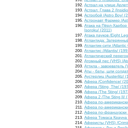
Астрал на улице Арлетт
Астрал: Глава 2 /Insidi
Астробой /Astro Boy/ (
Астронавт Фармер /Astr
Атака на Пёрл-Харбор 
Isoroku/ (2011)
Атака пауков /Eight Le
Атлантида: Затерянный 
Атлантик-сити /Atlantic 
Атлантис /Atlantis/ (199
Атлантический перегон /
Атомный пес (VHS) /At
Аттила - завоеватель (V
Аты - баты, шли солдат
Аустерлиц /Austerlitz/ 
Афера /Confidence/ (2
Афера /Sting, The/ (19
Афера /The Sting/ (1973
Афера 2 /The Sting II/ 
Афера по-американски /
Афера по-американски 
Афера по-французски 
Афера Томаса Крауна /
Аферисты (VHS) /Crimin
Аферисты: Дик и Джейн