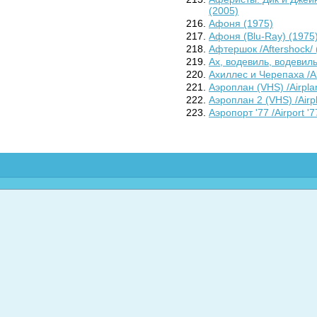
(2005)
Афоня (1975)
Афоня (Blu-Ray) (1975)
Афтершок /Aftershock/ 
Ах, водевиль, водевиль.
Ахиллес и Черепаха /Ak
Аэроплан (VHS) /Airpla
Аэроплан 2 (VHS) /Airpl
Аэропорт '77 /Airport '7