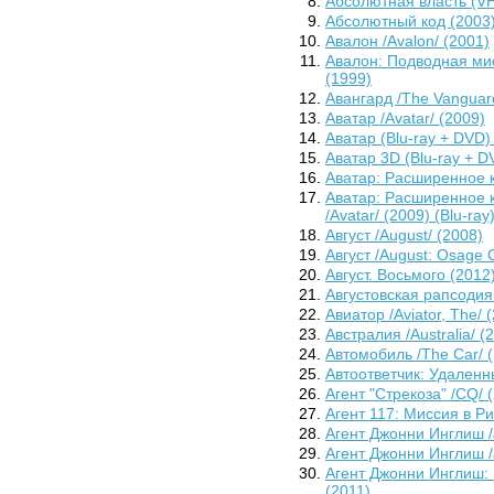
Абсолютная власть (VH
Абсолютный код (2003
Авалон /Avalon/ (2001)
Авалон: Подводная мис
(1999)
Авангард /The Vanguar
Аватар /Avatar/ (2009)
Аватар (Blu-ray + DVD) 
Аватар 3D (Blu-ray + DV
Аватар: Расширенное к
Аватар: Расширенное 
/Avatar/ (2009) (Blu-ray
Август /August/ (2008)
Август /August: Osage 
Август. Восьмого (2012
Августовская рапсодия 
Авиатор /Aviator, The/ 
Австралия /Australia/ (
Автомобиль /The Car/ 
Автоответчик: Удаленн
Агент "Стрекоза" /CQ/ 
Агент 117: Миссия в Ри
Агент Джонни Инглиш /J
Агент Джонни Инглиш /J
Агент Джонни Инглиш: 
(2011)