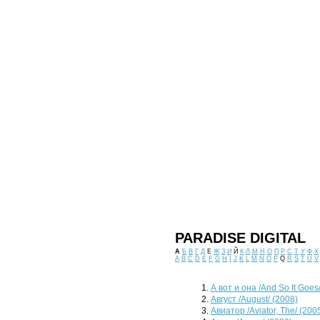
PARADISE DIGITAL
А
Б
В
Г
Д
Е
Ж
З
И
Й
К
Л
М
Н
О
П
Р
С
Т
У
Ф
Х
A
B
C
D
E
F
G
H
I
J
K
L
M
N
O
P
Q
R
S
T
U
V
А вот и она /And So It Goes
Август /August/ (2008)
Авиатор /Aviator, The/ (200